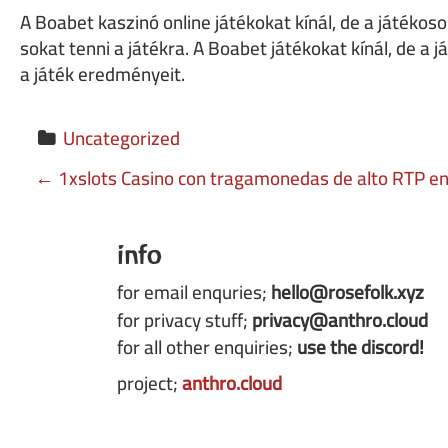
A Boabet kaszinó online játékokat kínál, de a játékoso
sokat tenni a játékra. A Boabet játékokat kínál, de a 
a játék eredményeit.
Uncategorized
←
1xslots Casino con tragamonedas de alto RTP en
p
o
info
s
for email enquries;
hello@rosefolk.xyz
t
for privacy stuff;
privacy@anthro.cloud
for all other enquiries;
use the discord!
n
project;
anthro.cloud
a