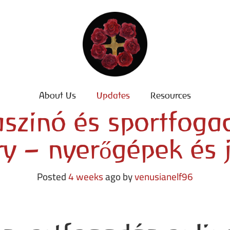
About Us
Updates
Resources
szinó és sportfoga
y – nyerőgépek és 
Posted
4 weeks
ago
by 
venusianelf96