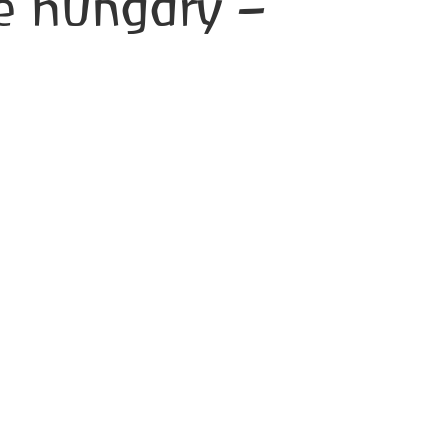
ne hungary –