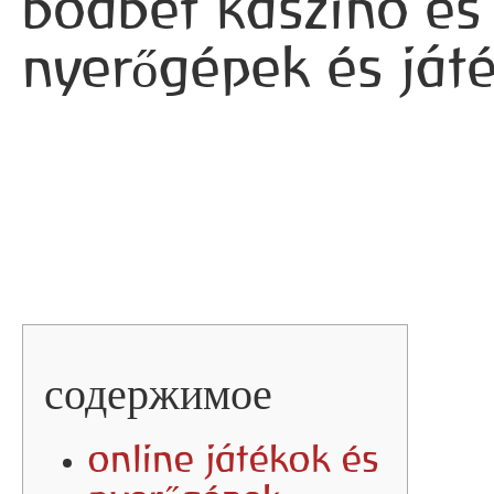
boabet kaszinó és
nyerőgépek és ját
содержимое
online játékok és