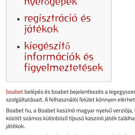
nyerőgépek
regisztráció és
játékok
kiegészítő
információk és
figyelmeztetések
boabet
belépés és boabet bejelentkezés a legegysze
szolgáltatásait. A felhasználói felület könnyen elérhe
Boabet hu, a Boabet kaszinó magyar nyelvű verziója, 
között számos különböző típusú kaszinó játék találha
játékok.