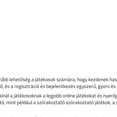
rűbb lehetőség a játékosok számára, hogy kezdenek has
tő, és a regisztráció és bejelentkezés egyszerű, gyors é
kínál a játékosoknak a legjobb online játékokat és nyer
tó, mint például a szórakoztató szórakoztató játékok, 