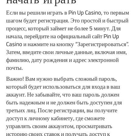
Если вы решили играть в Pin Up Casino, то первым
шагом будет регистрация. Это простой и быстрый
процесс, который займет не более 5 минут. Для
начала, перейдите на официальный сайт Pin Up
Casino и нажмите на кнопку “Зарегистрироваться”.
Затем, введите свои личные данные, включая имя,
фамилию, дату рождения и адрес электронной
почты.
Важно! Вам нужно выбрать сложный пароль,
который будет использоваться для входа в ваш
аккаунт. Не забывайте, что ваш пароль должен
быть надежным и не должен быть доступен для
третьих лиц. После регистрации, вы получите
доступ к личному кабинету, где сможете
управлять своим аккаунтом, просматривать
историю своих ставок и получать доступ к