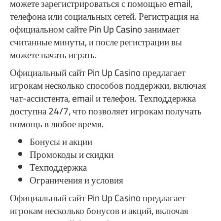
можете зарегистрироваться с помощью email,
телефона или социальных сетей. Регистрация на
официальном сайте Pin Up Casino занимает
считанные минуты, и после регистрации вы
можете начать играть.
Официальный сайт Pin Up Casino предлагает
игрокам несколько способов поддержки, включая
чат-ассистента, email и телефон. Техподдержка
доступна 24/7, что позволяет игрокам получать
помощь в любое время.
Бонусы и акции
Промокоды и скидки
Техподдержка
Ограничения и условия
Официальный сайт Pin Up Casino предлагает
игрокам несколько бонусов и акций, включая