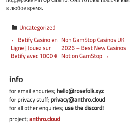
в любое время.
Uncategorized
←
Betify Casino en
Non GamStop Casinos UK
p
Ligne | Jouez sur
2026 – Best New Casinos
o
Betify avec 1000 €
Not on GamStop
→
s
info
t
for email enquries;
hello@rosefolk.xyz
n
for privacy stuff;
privacy@anthro.cloud
for all other enquiries;
use the discord!
a
project;
anthro.cloud
v
i