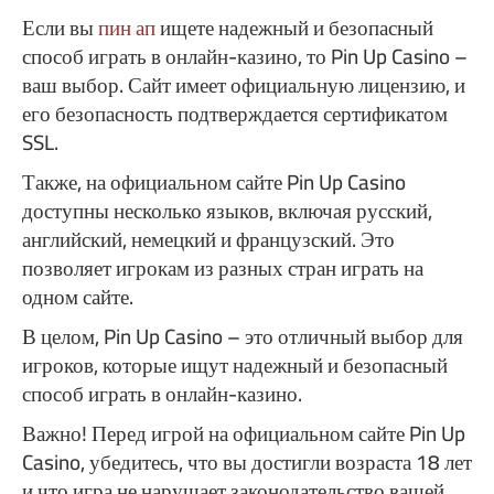
Если вы
пин ап
ищете надежный и безопасный
способ играть в онлайн-казино, то Pin Up Casino –
ваш выбор. Сайт имеет официальную лицензию, и
его безопасность подтверждается сертификатом
SSL.
Также, на официальном сайте Pin Up Casino
доступны несколько языков, включая русский,
английский, немецкий и французский. Это
позволяет игрокам из разных стран играть на
одном сайте.
В целом, Pin Up Casino – это отличный выбор для
игроков, которые ищут надежный и безопасный
способ играть в онлайн-казино.
Важно! Перед игрой на официальном сайте Pin Up
Casino, убедитесь, что вы достигли возраста 18 лет
и что игра не нарушает законодательство вашей