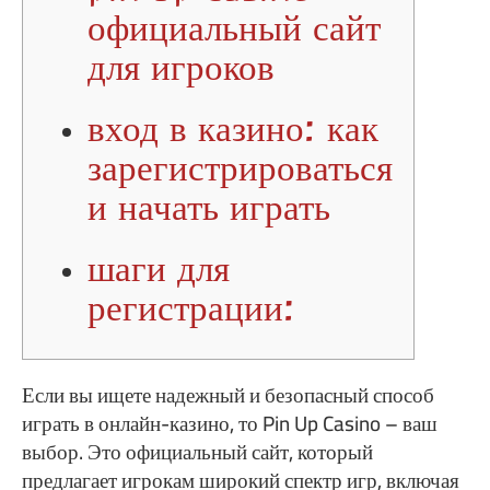
официальный сайт
для игроков
вход в казино: как
зарегистрироваться
и начать играть
шаги для
регистрации:
Если вы ищете надежный и безопасный способ
играть в онлайн-казино, то Pin Up Casino – ваш
выбор. Это официальный сайт, который
предлагает игрокам широкий спектр игр, включая