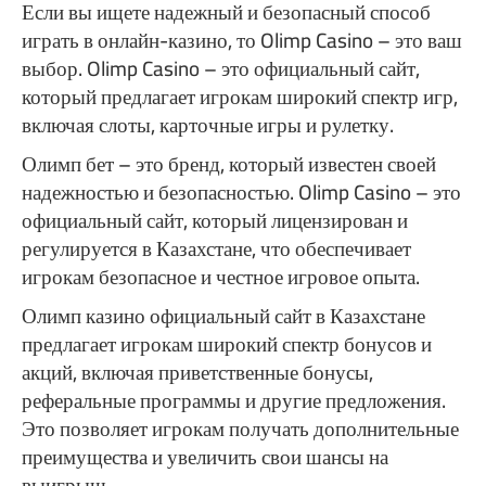
Если вы ищете надежный и безопасный способ
играть в онлайн-казино, то Olimp Casino – это ваш
выбор. Olimp Casino – это официальный сайт,
который предлагает игрокам широкий спектр игр,
включая слоты, карточные игры и рулетку.
Олимп бет – это бренд, который известен своей
надежностью и безопасностью. Olimp Casino – это
официальный сайт, который лицензирован и
регулируется в Казахстане, что обеспечивает
игрокам безопасное и честное игровое опыта.
Олимп казино официальный сайт в Казахстане
предлагает игрокам широкий спектр бонусов и
акций, включая приветственные бонусы,
реферальные программы и другие предложения.
Это позволяет игрокам получать дополнительные
преимущества и увеличить свои шансы на
выигрыш.