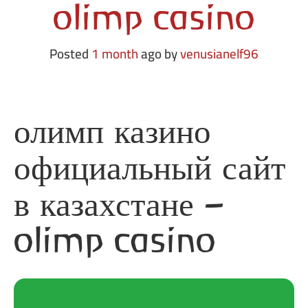
olimp casino
Posted
1 month
ago
by 
venusianelf96
олимп казино
официальный сайт
в казахстане –
olimp casino