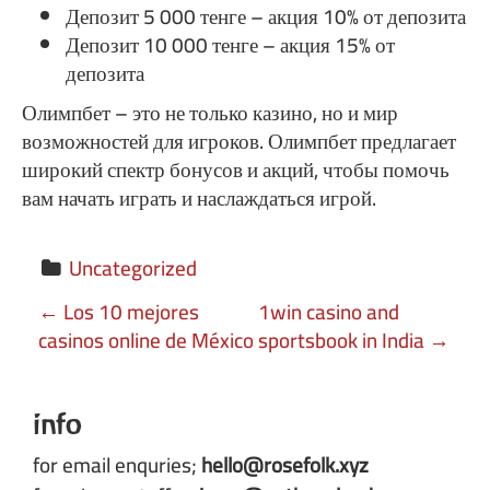
Депозит 5 000 тенге – акция 10% от депозита
Депозит 10 000 тенге – акция 15% от
депозита
Олимпбет – это не только казино, но и мир
возможностей для игроков. Олимпбет предлагает
широкий спектр бонусов и акций, чтобы помочь
вам начать играть и наслаждаться игрой.
Uncategorized
←
Los 10 mejores
1win casino and
p
casinos online de México
sportsbook in India
→
o
s
info
t
for email enquries;
hello@rosefolk.xyz