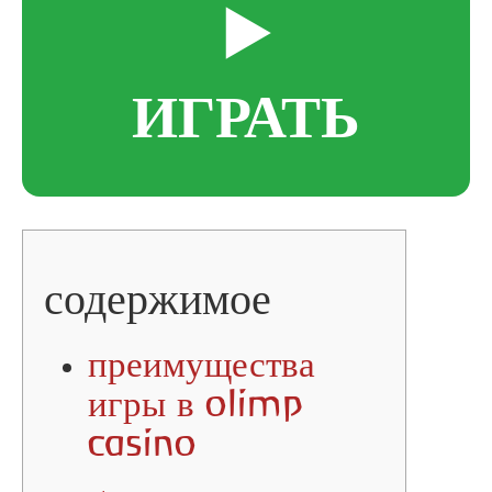
▶️
ИГРАТЬ
содержимое
преимущества
игры в olimp
casino