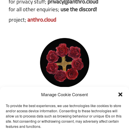
for privacy stuff;
privacy@anthro.cloud
n
for all other enquiries;
use the discord!
a
project;
anthro.cloud
v
i
g
a
t
i
Manage Cookie Consent
about us
o
To provide the best experiences, we use technologies like cookies to store
We are a loose and open group focusing on
and/or access device information. Consenting to these technologies will
spiritual practice and theory, providing a free
n
allow us to process data such as browsing behaviour or unique IDs on this
site. Not consenting or withdrawing consent, may adversely affect certain
forum for discussion and learning. There is no
features and functions.