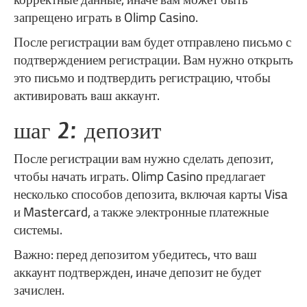
запрещено играть в Olimp Casino.
После регистрации вам будет отправлено письмо с
подтверждением регистрации. Вам нужно открыть
это письмо и подтвердить регистрацию, чтобы
активировать ваш аккаунт.
шаг 2: депозит
После регистрации вам нужно сделать депозит,
чтобы начать играть. Olimp Casino предлагает
несколько способов депозита, включая карты Visa
и Mastercard, а также электронные платежные
системы.
Важно: перед депозитом убедитесь, что ваш
аккаунт подтвержден, иначе депозит не будет
зачислен.