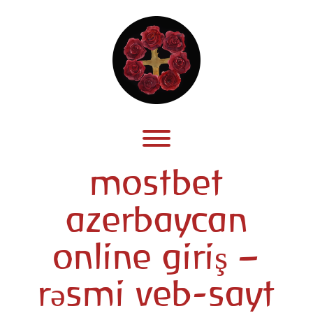
Skip
to
content
Toggle menu visibility.
mostbet
azerbaycan
online giriş –
rəsmi veb-sayt