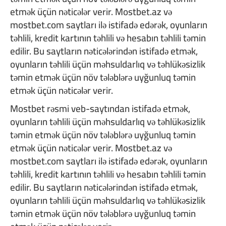
etmək üçün nəticələr verir. Mostbet.az və
mostbet.com saytları ilə istifadə edərək, oyunların
təhlili, kredit kartının təhlili və hesabın təhlili təmin
edilir. Bu saytların nəticələrindən istifadə etmək,
oyunların təhlili üçün məhsuldarlıq və təhlükəsizlik
təmin etmək üçün növ tələblərə uyğunluq təmin
etmək üçün nəticələr verir.
Mostbet rəsmi veb-saytından istifadə etmək,
oyunların təhlili üçün məhsuldarlıq və təhlükəsizlik
təmin etmək üçün növ tələblərə uyğunluq təmin
etmək üçün nəticələr verir. Mostbet.az və
mostbet.com saytları ilə istifadə edərək, oyunların
təhlili, kredit kartının təhlili və hesabın təhlili təmin
edilir. Bu saytların nəticələrindən istifadə etmək,
oyunların təhlili üçün məhsuldarlıq və təhlükəsizlik
təmin etmək üçün növ tələblərə uyğunluq təmin