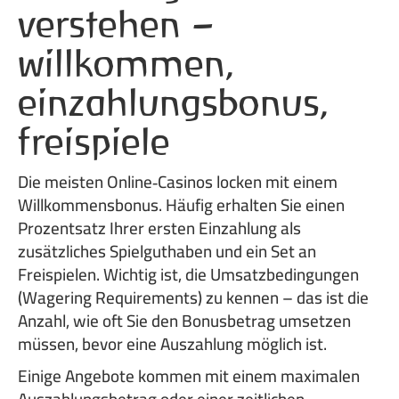
verstehen –
willkommen,
einzahlungsbonus,
freispiele
Die meisten Online‑Casinos locken mit einem
Willkommensbonus. Häufig erhalten Sie einen
Prozentsatz Ihrer ersten Einzahlung als
zusätzliches Spielguthaben und ein Set an
Freispielen. Wichtig ist, die Umsatzbedingungen
(Wagering Requirements) zu kennen – das ist die
Anzahl, wie oft Sie den Bonusbetrag umsetzen
müssen, bevor eine Auszahlung möglich ist.
Einige Angebote kommen mit einem maximalen