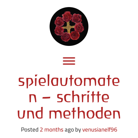
Skip
to
content
Toggle menu visibility.
spielautomate
n – schritte
und methoden
Posted
2 months
ago
by 
venusianelf96