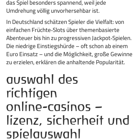
das Spiel besonders spannend, weil jede
Umdrehung völlig unvorhersehbar ist.
In Deutschland schätzen Spieler die Vielfalt: von
einfachen Früchte‑Slots über themenbasierte
Abenteuer bis hin zu progressiven Jackpot‑Spielen.
Die niedrige Einstiegshürde – oft schon ab einem
Euro Einsatz – und die Möglichkeit, große Gewinne
zu erzielen, erklären die anhaltende Popularität.
auswahl des
richtigen
online‑casinos –
lizenz, sicherheit und
spielauswahl