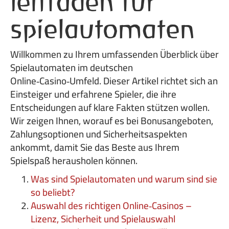
leitfaden für
spielautomaten
Willkommen zu Ihrem umfassenden Überblick über
Spielautomaten im deutschen
Online‑Casino‑Umfeld. Dieser Artikel richtet sich an
Einsteiger und erfahrene Spieler, die ihre
Entscheidungen auf klare Fakten stützen wollen.
Wir zeigen Ihnen, worauf es bei Bonusangeboten,
Zahlungsoptionen und Sicherheitsaspekten
ankommt, damit Sie das Beste aus Ihrem
Spielspaß herausholen können.
Was sind Spielautomaten und warum sind sie
so beliebt?
Auswahl des richtigen Online‑Casinos –
Lizenz, Sicherheit und Spielauswahl