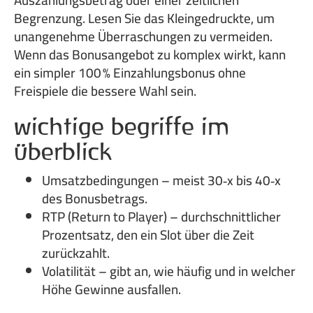
Auszahlungsbetrag oder einer zeitlichen
Begrenzung. Lesen Sie das Kleingedruckte, um
unangenehme Überraschungen zu vermeiden.
Wenn das Bonusangebot zu komplex wirkt, kann
ein simpler 100 % Einzahlungsbonus ohne
Freispiele die bessere Wahl sein.
wichtige begriffe im
überblick
Umsatzbedingungen – meist 30‑x bis 40‑x
des Bonusbetrags.
RTP (Return to Player) – durchschnittlicher
Prozentsatz, den ein Slot über die Zeit
zurückzahlt.
Volatilität – gibt an, wie häufig und in welcher
Höhe Gewinne ausfallen.