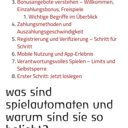
Bonusangebote verstehen – Willkommen,
Einzahlungsbonus, Freispiele
Wichtige Begriffe im Überblick
Zahlungsmethoden und
Auszahlungsgeschwindigkeit
Registrierung und Verifizierung – Schritt für
Schritt
Mobile Nutzung und App‑Erlebnis
Verantwortungsvolles Spielen – Limits und
Selbstsperre
Erster Schritt: Jetzt loslegen
was sind
spielautomaten und
warum sind sie so