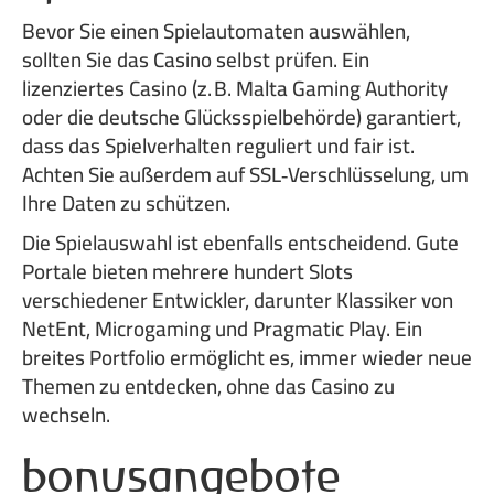
Bevor Sie einen Spielautomaten auswählen,
sollten Sie das Casino selbst prüfen. Ein
lizenziertes Casino (z. B. Malta Gaming Authority
oder die deutsche Glücksspielbehörde) garantiert,
dass das Spielverhalten reguliert und fair ist.
Achten Sie außerdem auf SSL‑Verschlüsselung, um
Ihre Daten zu schützen.
Die Spielauswahl ist ebenfalls entscheidend. Gute
Portale bieten mehrere hundert Slots
verschiedener Entwickler, darunter Klassiker von
NetEnt, Microgaming und Pragmatic Play. Ein
breites Portfolio ermöglicht es, immer wieder neue
Themen zu entdecken, ohne das Casino zu
wechseln.
bonusangebote