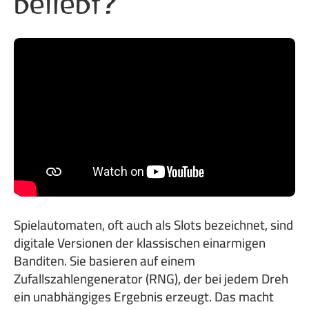
beliebt?
Spielautomaten, oft auch als Slots bezeichnet, sind
digitale Versionen der klassischen einarmigen
Banditen. Sie basieren auf einem
Zufallszahlengenerator (RNG), der bei jedem Dreh
ein unabhängiges Ergebnis erzeugt. Das macht