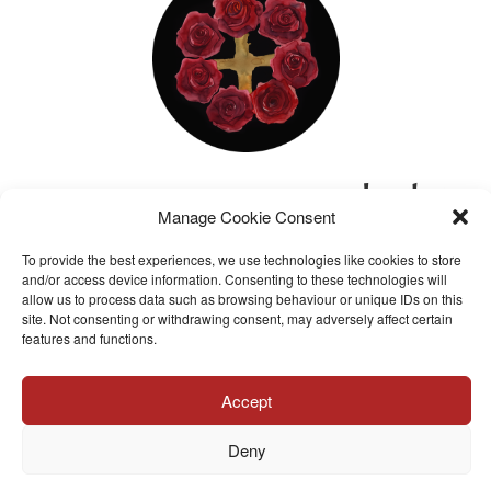
g
a
t
i
o
about us
Manage Cookie Consent
We are a loose and open group focusing on
n
spiritual practice and theory, providing a free
To provide the best experiences, we use technologies like cookies to store
and/or access device information. Consenting to these technologies will
forum for discussion and learning. There is no
allow us to process data such as browsing behaviour or unique IDs on this
dogma or doctrine to be pushed, meaning that
site. Not consenting or withdrawing consent, may adversely affect certain
features and functions.
there is nothing that anyone has to believe or do
to be a member and participate. If you’re at all
Accept
interested, hop in!
Deny